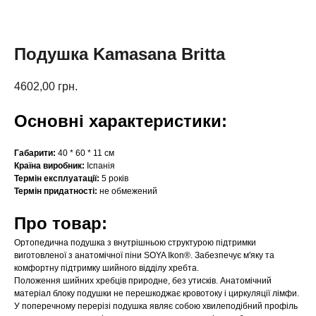
Подушка Kamasana Britta
4602,00
грн.
Основні характеристики:
Габарити:
40 * 60 * 11 см
Країна виробник:
Іспанія
Термін експлуатації:
5 років
Термін придатності:
не обмежений
Про товар:
Ортопедична подушка з внутрішньою структурою підтримки
виготовленої з анатомічної піни SOYA Ikon®. Забезпечує м'яку та
комфортну підтримку шийного відділу хребта.
Положення шийних хребців природне, без утисків. Анатомічний
матеріал блоку подушки не перешкоджає кровотоку і циркуляції лімфи.
У поперечному перерізі подушка являє собою хвилеподібний профіль