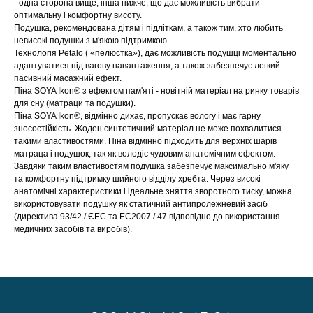
- одна сторона вище, інша нижче, що дає можливість вибрати
оптимальну і комфортну висоту.
Подушка, рекомендована дітям і підліткам, а також тим, хто любить
невисокі подушки з м'якою підтримкою.
Технологія Petalo ( «пелюстка»), дає можливість подушці моментально
адаптуватися під вагову навантаження, а також забезпечує легкий
пасивний масажний ефект.
Піна SOYA Ikon® з ефектом пам'яті - новітній матеріал на ринку товарів
для сну (матраци та подушки).
Піна SOYA Ikon®, відмінно дихає, пропускає вологу і має гарну
зносостійкість. Жоден синтетичний матеріал не може похвалитися
такими властивостями. Піна відмінно підходить для верхніх шарів
матраца і подушок, так як володіє чудовим анатомічним ефектом.
Завдяки таким властивостям подушка забезпечує максимально м'яку
та комфортну підтримку шийного відділу хребта. Через високі
анатомічні характеристики і ідеальне зняття зворотного тиску, можна
використовувати подушку як статичний антипролежневий засіб
(директива 93/42 / ЄЕС та ЕС2007 / 47 відповідно до використання
медичних засобів та виробів).