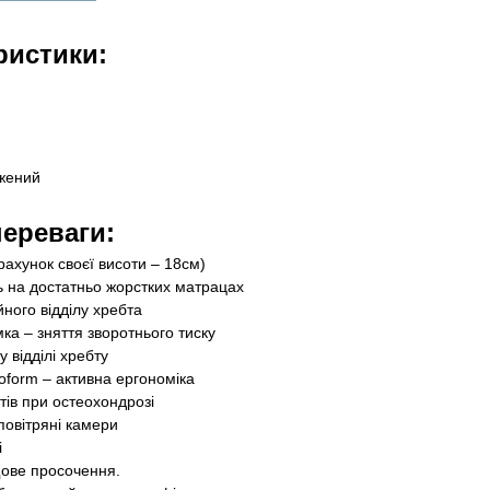
ристики:
жений
переваги:
 рахунок своєї висоти – 18см)
ть на достатньо жорстких матрацах
ного відділу хребта
ка – зняття зворотнього тиску
 відділі хребту
orm – активна ергономіка
ів при остеохондрозі
овітряні камери
і
щове просочення.