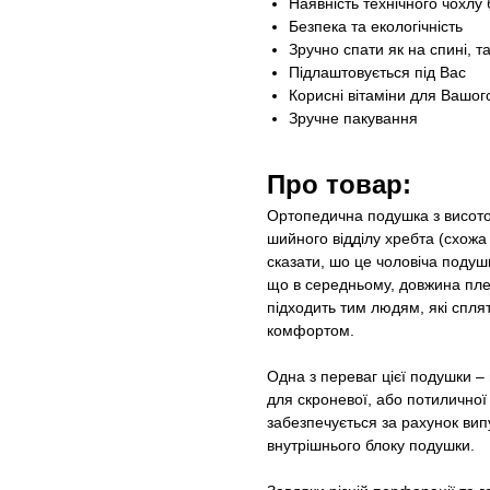
Наявність технічного чохлу
Безпека та екологічність
Зручно спати як на спині, та
Підлаштовується під Вас
Корисні вітаміни для Вашог
Зручне пакування
Про товар:
Ортопедична подушка з висот
шийного відділу хребта (схож
сказати, шо це чоловіча подушк
що в середньому, довжина плеч
підходить тим людям, які спля
комфортом.
Одна з переваг цієї подушки 
для скроневої, або потилично
забезпечується за рахунок вип
внутрішнього блоку подушки.