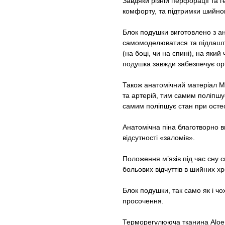
Завдяки різній перфорації та г
комфорту, та підтримки шийног
Блок подушки виготовлено з ан
самомоделюватися та підлаштов
(на боці, чи на спині), на який
подушка завжди забезпечує ор
Також анатомічний матеріал M
та артерій, тим самим поліпшує
самим поліпшує стан при осте
Анатомічна піна благотворно в
відсутності «заломів».
Положення м’язів під час сну 
больових відчуттів в шийних х
Блок подушки, так само як і ч
просочення.
Терморегулююча тканина Aloe 