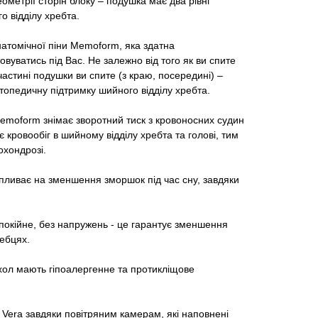
еометрії сторін блоку – подушка має два рівні
о відділу хребта.
атомічної піни Memoform, яка здатна
уватись під Вас. Не залежно від того як ви спите
 частині подушки ви спите (з краю, посередині) –
топедичну підтримку шийного відділу хребта.
emoform знімає зворотний тиск з кровоносних судин
 кровообіг в шийному відділу хребта та голові, тим
охондрозі.
пливає на зменшення зморшок під час сну, завдяки
спокійне, без напружень - це гарантує зменшення
ребцях.
охол мають гіпоалергенне та протикліщове
Vera завдяки повітряним камерам, які наповнені