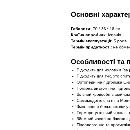
Основні характе
Габарити:
70 * 36 * 18 см
Країна виробник:
Іспанія
Термін експлуатації:
5 років
Термін придатності:
не обме
Особливості та 
Підходить для чоловіків (за
Підходить для тих, хто спи
Ортопедична підтримка ший
Помірна анатомічна підтрим
Вільний кровообіг в шийному
Самомоделююча піна Memof
Зменшення больових відчутт
Терморегулюючий чохол – п
Зйомний чохол на блискавц
Гіпоалергенне та протиклі