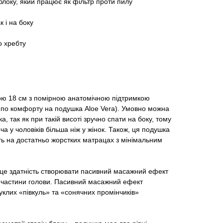
 блоку, який працює як фільтр проти пилу
к і на боку
о хребту
ою 18 см з помірною анатомічною підтримкою
а по комфорту на подушка Aloe Vera). Умовно можна
а, так як при такій висоті зручно спати на боку, тому
а у чоловіків більша ніж у жінок. Також, ця подушка
ть на достатньо жорстких матрацах з мінімальним
– це здатність створювати пасивний масажний ефект
ї частини голови. Пасивний масажний ефект
уклих «півкуль» та «сонячних промінчиків»