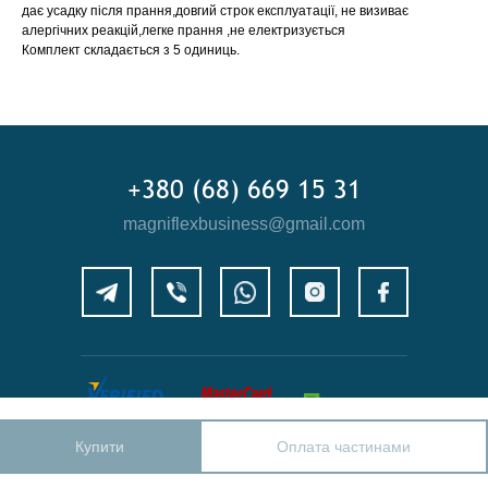
дає усадку після прання,довгий строк експлуатації, не визиває
алергічних реакцій,легке прання ,не електризується
Комплект складається з 5 одиниць.
+380 (68) 669 15 31
magniflexbusiness@gmail.com
Купити
Оплата частинами
© Ukraine, 2020-