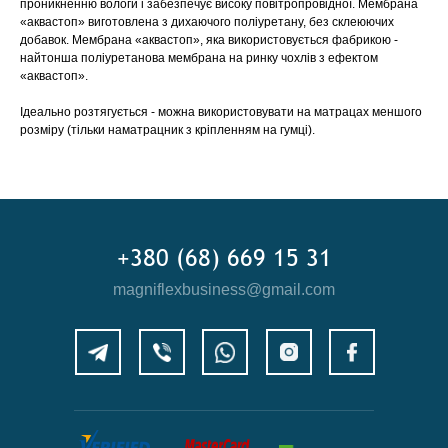
проникненню вологи і забезпечує високу повітропровідної. Мембрана
«аквастоп» виготовлена ​​з дихаючого поліуретану, без склеюючих
добавок. Мембрана «аквастоп», яка використовується фабрикою -
найтонша поліуретанова мембрана на ринку чохлів з ефектом
«аквастоп».
Ідеально розтягується - можна використовувати на матрацах меншого
розміру (тільки наматрацник з кріпленням на гумці).
+380 (68) 669 15 31
magniflexbusiness@gmail.com