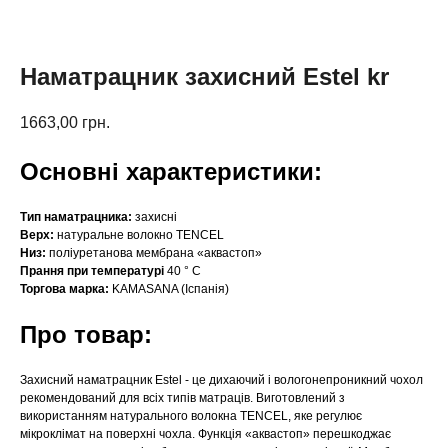
Наматрацник захисний Estel kr
1663,00
грн.
Основні характеристики:
Тип наматрацника:
захисні
Верх:
натуральне волокно TENCEL
Низ:
поліуретанова мембрана «аквастоп»
Прання при температурі
40 ° С
Торгова марка:
KAMASANA (Іспанія)
Про товар:
Захисний наматрацник Estel - це дихаючий і вологонепроникний чохол
рекомендований для всіх типів матраців. Виготовлений з
використанням натурального волокна TENCEL, яке регулює
мікроклімат на поверхні чохла. Функція «аквастоп» перешкоджає