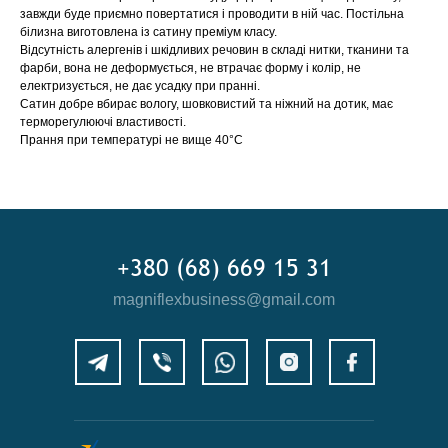
завжди буде приємно повертатися і проводити в ній час. Постільна
білизна виготовлена із сатину преміум класу.
Відсутність алергенів і шкідливих речовин в складі нитки, тканини та
фарби, вона не деформується, не втрачає форму і колір, не
електризується, не дає усадку при пранні.
Сатин добре вбирає вологу, шовковистий та ніжний на дотик, має
терморегулюючі властивості.
Прання при температурі не вище 40°C
+380 (68) 669 15 31
magniflexbusiness@gmail.com