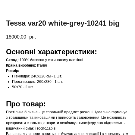
Tessa var20 white-grey-10241 big
18000,00
грн.
Основні характеристики:
Склад:
100% бавовна у сатиновому плетінні
Країна виробник:
Італія
Розмір:
Півковдра: 240х220 см - 1 шт.
Простирадло: 260х280 - 1 шт.
50х70 - 2 шт.
Про товар:
Постільна білизна - це справжній предмет розкоші, ідеально гармонує
з традиціями та інноваціями і приносить задоволення. Це можливість
прикрасити спальню, створити особливу атмосферу, яка підкреслить
вишуканий смак її господарів.
Ваша спальня перетвориться в будуар для релаксації і відпочинку, вам