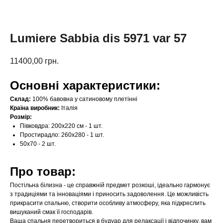
Lumiere Sabbia dis 5971 var 57
11400,00
грн.
Основні характеристики:
Склад:
100% бавовна у сатиновому плетінні
Країна виробник:
Італія
Розмір:
Півковдра: 200х220 см - 1 шт.
Простирадло: 260х280 - 1 шт.
50х70 - 2 шт.
Про товар:
Постільна білизна - це справжній предмет розкоші, ідеально гармонує
з традиціями та інноваціями і приносить задоволення. Це можливість
прикрасити спальню, створити особливу атмосферу, яка підкреслить
вишуканий смак її господарів.
Ваша спальня перетвориться в будуар для релаксації і відпочинку, вам