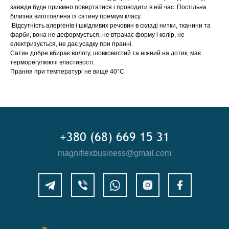
завжди буде приємно повертатися і проводити в ній час. Постільна
білизна виготовлена із сатину преміум класу.
Відсутність алергенів і шкідливих речовин в складі нитки, тканини та
фарби, вона не деформується, не втрачає форму і колір, не
електризується, не дає усадку при пранні.
Сатин добре вбирає вологу, шовковистий та ніжний на дотик, має
терморегулюючі властивості.
Прання при температурі не вище 40°C
+380 (68) 669 15 31
magniflexbusiness@gmail.com