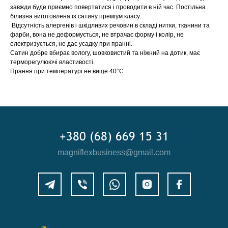
завжди буде приємно повертатися і проводити в ній час. Постільна
білизна виготовлена із сатину преміум класу.
Відсутність алергенів і шкідливих речовин в складі нитки, тканини та
фарби, вона не деформується, не втрачає форму і колір, не
електризується, не дає усадку при пранні.
Сатин добре вбирає вологу, шовковистий та ніжний на дотик, має
терморегулюючі властивості.
Прання при температурі не вище 40°C
+380 (68) 669 15 31
magniflexbusiness@gmail.com