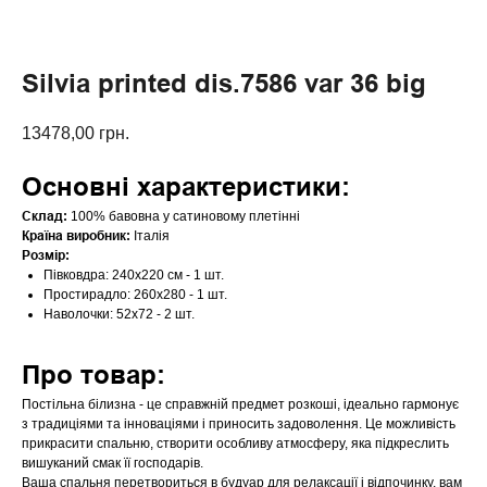
Silvia printed dis.7586 var 36 big
13478,00
грн.
Основні характеристики:
Склад:
100% бавовна у сатиновому плетінні
Країна виробник:
Італія
Розмір:
Півковдра: 240х220 см - 1 шт.
Простирадло: 260х280 - 1 шт.
Наволочки: 52х72 - 2 шт.
Про товар:
Постільна білизна - це справжній предмет розкоші, ідеально гармонує
з традиціями та інноваціями і приносить задоволення. Це можливість
прикрасити спальню, створити особливу атмосферу, яка підкреслить
вишуканий смак її господарів.
Ваша спальня перетвориться в будуар для релаксації і відпочинку, вам