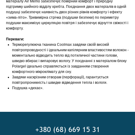
матеріалу Air Memo забезпечує помірний комфорт і природну
підтримку шийного відділу хребта. Поєднання двох матеріалів в одній
подушці забезпечує наявність двох різних рівнів комфорту і ефекту
«зима-літо». Тривимірна стрічка (подушки безпеки) по периметру
подушки максимізує циркуляцію повітря і забезпечує відчуття свіжості і
комфорту.
Переваги:
Терморегулююча тканина Coolmax завдяки своїй високій
повітропроводності і ідеальним капілярним властивостям волокон -
моментально відводить тепло від потиличної частини голови,
швидко вбирає і випаровує вологу. У поєднанні з матеріалом блоку
Polargel ідеально справляється із завданням створення
комфортного мікроклімату для сну.
Завдяки наскрізним отворам (перфорації), гарантується
повітропроникність і швидке відведення тепла і вологи.
Подушка «дихає».
+380 (68) 669 15 31