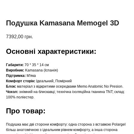
Подушка Kamasana Memogel 3D
7392,00
грн.
Основні характеристики:
Габарити:
70 * 35 * 14 см
Виробник:
Kamasana (Іспанія)
Підтримка:
М'яка
Комфорт сторін:
Ідеальний, Помірний
Блок:
матеріал з відкритими осередками Memo Anatomic No Presion.
Чохол:
знімний на блискавці; технічна ізоляційна тканина TNT; склад:
100% поліестер.
Про товар:
Подушка має дві сторони комфорту: одна сторона з вставкою Polargel
більш анатомічною з ідеальним рівнем комфорту, а інша сторона