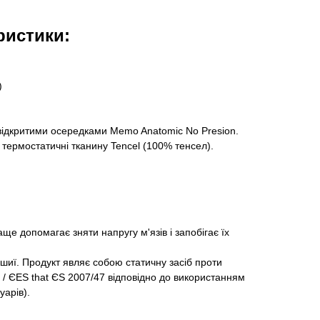
ристики:
)
відкритими осередками Memo Anatomic No Presion.
 термостатичні тканину Tencel (100% тенсел).
е допомагає зняти напругу м'язів і запобігає їх
иї. Продукт являє собою статичну засіб проти
 / ЄES that ЄS 2007/47 відповідно до використанням
уарів).