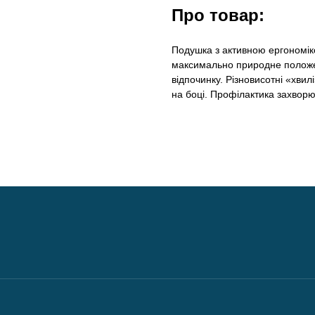
Про товар:
Подушка з активною ергономік
максимально природне положенн
відпочинку. Різновисотні «хвил
на боці. Профілактика захворю