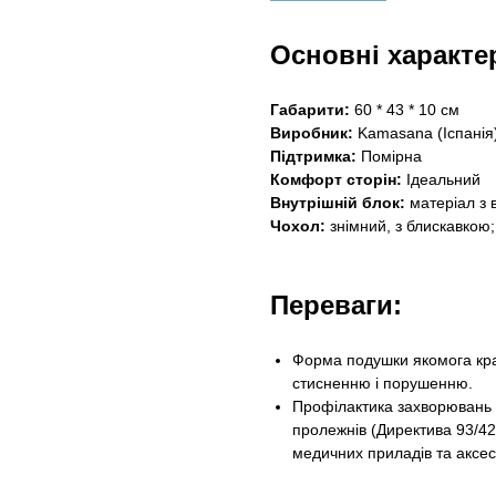
Основні характе
Габарити:
60 * 43 * 10 см
Виробник:
Kamasana (Іспанія
Підтримка:
Помірна
Комфорт сторін:
Ідеальний
Внутрішній блок:
матеріал з 
Чохол:
знімний, з блискавкою;
Переваги:
Форма подушки якомога кращ
стисненню і порушенню.
Профілактика захворювань ш
пролежнів (Директива 93/42
медичних приладів та аксес